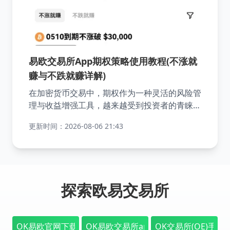
易欧交易所App期权策略使用教程(不涨就
赚与不跌就赚详解)
在加密货币交易中，期权作为一种灵活的风险管
理与收益增强工具，越来越受到投资者的青睐。
欧易交易所App为用户提供了便捷的期权策略交
更新时间：2026-08-06 21:43
易功能，帮助您根据市场走势预判方向并获取潜
在收益。其中，“不涨就赚”和“不跌就赚”是两个
非常实用且适合不同行情预期的期权策略，尤其
适合希望稳健获利、控制风险的投资者。
探索欧易交易所
OK易欧官网下载-欧交易所_(okex)下载安卓官方版
OK易欧交易所app官方版下载-OK易
OK交易所(OE)手机