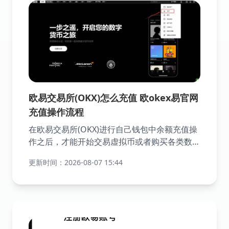
欧易交易所(OKX)怎么充值 欧okex易官网
充值操作流程
在欧易交易所(OKX)进行自己钱包中余额充值操
作之后，才能开始交易虚拟币或者购买各类数字
资产藏品，其实在欧易交易所是一个相对简单的
更新时间：2026-08-07 15:44
操作步骤过程。只需要按照小编提供的详细的操
作步骤指南，就可以顺利完成钱包中的数字资产
充值，快捷的进行交易。