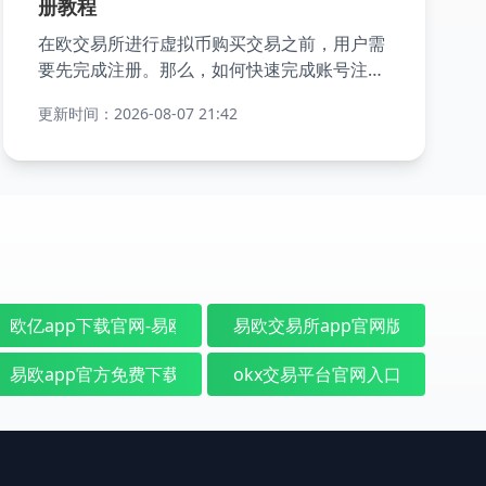
册教程
在欧交易所进行虚拟币购买交易之前，用户需
要先完成注册。那么，如何快速完成账号注册
呢？接下来，小编将详细介绍如何快速注册欧
更新时间：2026-08-07 21:42
交易所账号。
网入口 - 欧意国际平台
欧亿app下载官网-易欧官方注册地址|OKX交易平台
易欧交易所app官网版下载-易欧
最新版 - 欧亿官网入口下载
易欧app官方免费下载最新版本-易欧app官方版本免费下载
okx交易平台官网入口-okex官