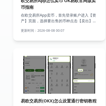
欧交易所App怎么卖币 OK易欧官网版卖
币指南
在欧交易所App卖币，首先登录账户进入【资
产】页面，选择要出售的币种点击【卖出】，
进入交易界面后输入卖出数量或选择百分比，
更新时间：2026-08-08 00:07
设置限价/市价订单（限价需填写目标价
格），确认手续费和到账金额后提交订单。若
选择市价将立即成交，限价单需等待市场价达
到设定值。成交后资金自动转入法币账户或币
币账户，可随时提现或继续交易。注意核对收
款方式并开启二次验证保障安全。
易欧交易所(OKX)怎么设置通行密钥教程