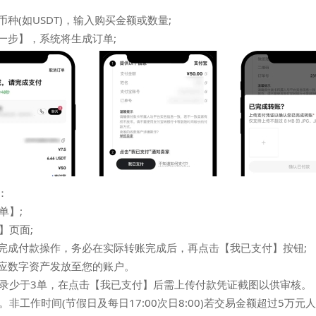
种(如USDT)，输入购买金额或数量;
一步】，系统将生成订单;
：
单】;
】页面;
户完成付款操作，务必在实际转账完成后，再点击【我已支付】按钮;
相应数字资产发放至您的账户。
录少于3单，在点击【我已支付】后需上传付款凭证截图以供审核。
非工作时间(节假日及每日17:00次日8:00)若交易金额超过5万