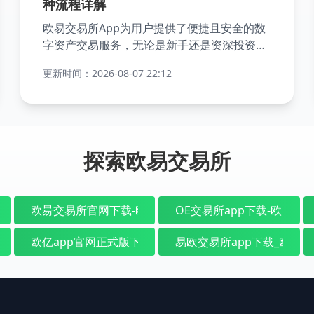
种流程详解
欧易交易所App为用户提供了便捷且安全的数
字资产交易服务，无论是新手还是资深投资
者，都可以通过该平台快速完成买币、卖币以
更新时间：2026-08-07 22:12
及资金划转等操作。以下是详细的买卖币流程
说明，帮助您轻松上手。
探索欧易交易所
虚拟币交易
欧意国际平台|欧易官网注册
欧昜交易所官网下载-欧昜交易所官网最新版app下载
OE交易所app下载-欧 易官
官网地址-欧交易所app安卓下载官网在最新版本
欧亿app官网正式版下载-欧亿app最新手机官网版
易欧交易所app下载_欧 易